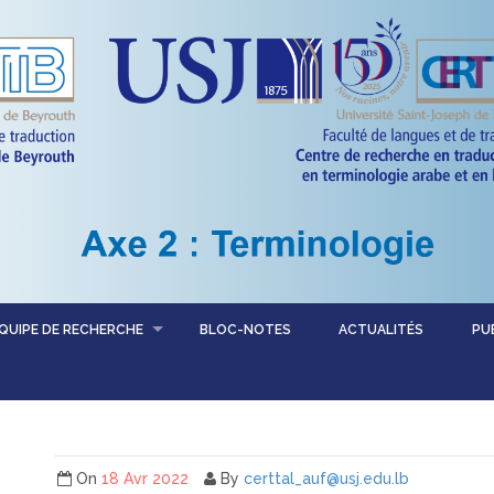
QUIPE DE RECHERCHE
BLOC-NOTES
ACTUALITÉS
PU
On
18 Avr 2022
By
certtal_auf@usj.edu.lb