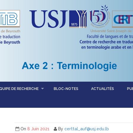
QUIPE DE RECHERCHE
BLOC-NOTES
ACTUALITÉS
PU
On
8 Juin 2021
By
certtal_auf@usj.edu.lb