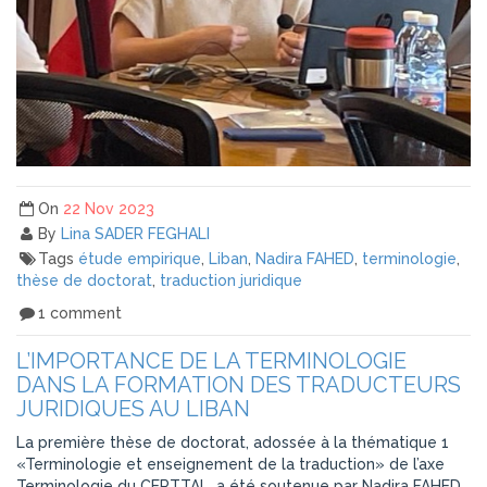
On
22 Nov 2023
By
Lina SADER FEGHALI
Tags
étude empirique
,
Liban
,
Nadira FAHED
,
terminologie
,
thèse de doctorat
,
traduction juridique
1 comment
L’IMPORTANCE DE LA TERMINOLOGIE
DANS LA FORMATION DES TRADUCTEURS
JURIDIQUES AU LIBAN
La première thèse de doctorat, adossée à la thématique 1
«Terminologie et enseignement de la traduction» de l’axe
Terminologie du CERTTAL, a été soutenue par Nadira FAHED