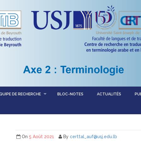
QUIPE DE RECHERCHE
BLOC-NOTES
ACTUALITÉS
PU
On
5 Août 2021
By
certtal_auf@usj.edu.lb