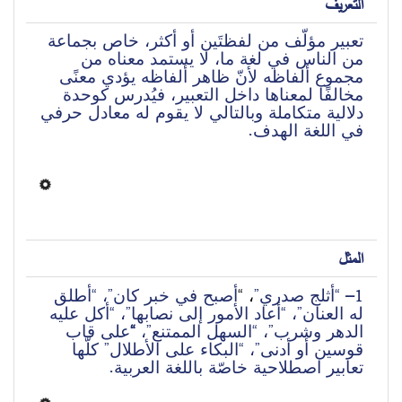
التعريف
تعبير مؤلّف من لفظتَين أو أكثر، خاص بجماعة 
من الناس في لغة ما، لا يستمد معناه من 
مجموع ألفاظه لأنّ ظاهر ألفاظه يؤدي معنًى 
مخالفًا لمعناها داخل التعبير، فيُدرس كوحدة 
دلالية متكاملة وبالتالي لا يقوم له معادل حرفي 
في اللغة الهدف. 
المثل
1
أصبح في خبر كان”، “أطلق 
“
، 
“أثلج صدري”
– 
له العنان”، “أعاد الأمور إلى نصابها”، “أكل عليه 
على قاب 
“
الدهر وشرب”، “السهل الممتنع”، 
قوسين أو أدنى”، “البكاء على الأطلال” كلّها 
تعابير اصطلاحية خاصّة باللغة العربية.