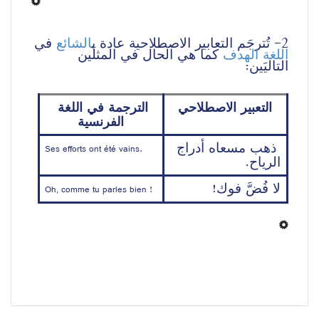
2- تُترجَم التعابير الاصطلاحية عادة ب
الشائع
 في 
اللغة الهدف
 كما هي الحال في المثلَين 
التاليَين:
التعبير الاصطلاحي
الترجمة في اللغة 
الفرنسية
ذهب مسعاه أدراج 
Ses efforts ont été vains.
الرياح.
لا فُضَّ فوك
!
Oh, comme tu parles bien !