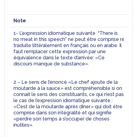
Note
1- 
L’expression idiomatique suivante  “There is 
no meat in this speech” ne peut être comprise ni 
traduite littéralement en français ou en arabe. Il 
faut remplacer cette expression par une 
équivalence dans le texte d’arrivée: «Ce 
discours manque de substance».
2 
– Le sens de l’énoncé «Le chef ajoute de la 
moutarde à la sauce
»
 est compréhensible si on 
connait le sens des constituants, ce qui n’est pas 
le cas de l’expression idiomatique suivante : 
«C’est de la moutarde après dîner
»
 qui doit être 
comprise dans son intégralité et qui signifie 
«perdre son temps à s’occuper de choses 
inutiles». 