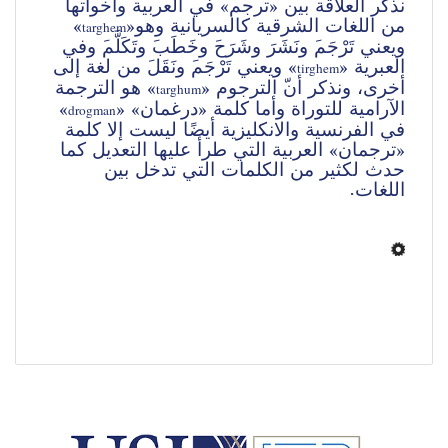
نذكر العلاقة‌ بين‌ «ترجم‌» في‌ العربية‌ وأخواتها 
من‌ اللغات‌ الشرقية‌ كالسريانية‌ وهو«
» 
targhem
ويعني‌ تَرْجَم‌َ ونَشَرَ وشَرَح‌َ وخَطَب‌َ وتَكَلَّم‌َ وفي‌ 
العبرية‌ «
» ويعني‌ تَرْجَم‌َ ونَقَل‌َ من‌ لغة‌ إلى 
tirghem
أخرى، ونذكر أن‌ّ الترجوم‌ «
» هو الترجمة‌ 
targhum
الآرامية‌ للتوراة‌ وأما كلمة‌ «درغمان‌» «
» 
drogman
في‌ الفرنسية‌ والانكليزية‌ أيضًا ليست‌ إلا كلمة‌ 
«ترجمان‌» العربية‌ التي‌ طرأ عليها التعديل‌ كما 
حدث‌ لكثير من‌ الكلمات‌ التي‌ تدخل‌ بين‌ 
اللغات‌.