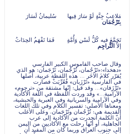
مَلاعِب‌ُ جِنَّة‌ٍ لَوْ سَارَ فِيها      سُليمان‌ُ لَسَارَ 
بِ
تَرْجُمَان‌ 
تَجَمَّع‌َ فيه‌ كُل‌ُّ لَسْن‌ٍ وَأُمَّة‌ٍ       فَمَا تَفْهَم‌ُ الحِدَاث‌ُ 
إلاّ 
التَّراجِم‌ 
وقال‌ صاحب‌ القاموس‌ الكبير الفارسي‌ 
«دهخدا»:«تَرْجُمان‌، تُرْجُمان‌، تَرْجَمان‌: هو الذي‌ 
يُقرّر كلام‌َ الاخَر … هذه‌ اللفظة‌ عربية‌، أصلها 
في‌ الفارسية‌ «تَرْزَبان‌» فُعُرِّبَت‌ْ فصارت 
«تَرْزَفان‌»… وقد قيل‌: إنّها مشتقة‌ من‌ «ترجوم‌» 
الآرامية‌…» وقد وردت‌ اللفظة‌ في‌ اللغة ‌الأكادية‌ 
وفي‌ الآرامية‌ والسريانية‌ وفي‌ العبرية‌ والحبشية‌، 
ومعناها الأصلي‌: تفسير الكلام‌ وفي‌ تلك‌ اللغات‌ 
القديمة‌ هي‌: تُرْجُمان‌ وتَرْجَمان‌. وعلى‌ الأغلب‌ 
أن‌ّ الكلمة‌ انحدرت‌ من‌ الأكادية‌ إلى عرب‌ 
الجاهلية‌، أو أنّها رحلت‌ مع‌ الأكاديين‌ من‌ اليمن‌ 
إلى جنوب‌ العراق‌ وربما كان‌ من‌ المفيد أن‌ 