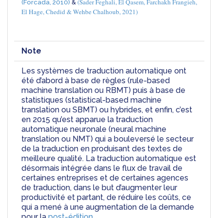
(Sader Feghali, El Qasem, Farchakh Frangieh, 
(Forcada, 2010)
 & 
El Hage, Chedid & Wehbe Chalhoub, 2021)
Note
Les systèmes de traduction automatique ont 
été d’abord à base de règles (rule-based 
machine translation ou RBMT) puis à base de 
statistiques (statistical-based machine 
translation ou SBMT) ou hybrides, et enfin, c’est 
en 2015 qu’est apparue la traduction 
automatique neuronale (neural machine 
translation ou NMT) qui a bouleversé le secteur 
de la traduction en produisant des textes de 
meilleure qualité. La traduction automatique est 
désormais intégrée dans le flux de travail de 
certaines entreprises et de certaines agences 
de traduction, dans le but d’augmenter leur 
productivité et partant, de réduire les coûts, ce 
qui a mené à une augmentation de la demande 
pour la 
post-édition
.