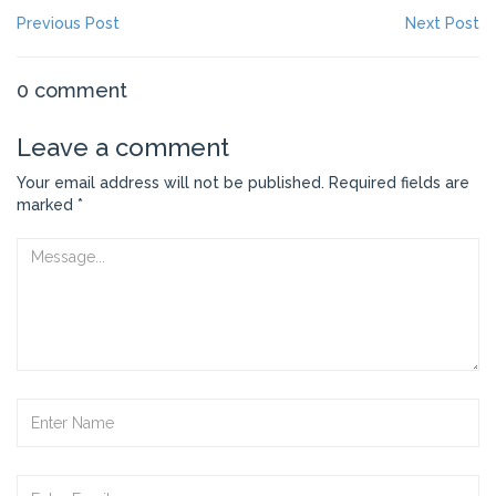
NAVIGATION
Previous
Ne
Previous Post
Next Post
post:
po
DE
L’ARTICLE
0 comment
Leave a comment
Your email address will not be published.
Required fields are
marked
*