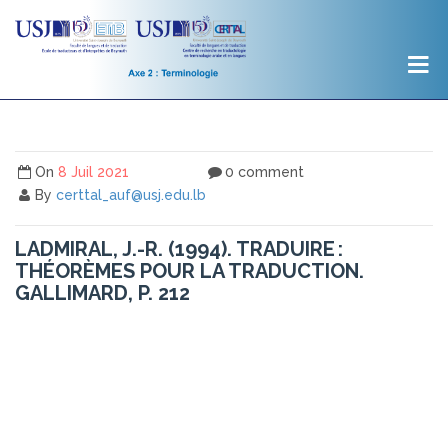
On
8 Juil 2021
0 comment
By
certtal_auf@usj.edu.lb
LADMIRAL, J.-R. (1994). TRADUIRE :
THÉORÈMES POUR LA TRADUCTION.
GALLIMARD, P. 212
Le discours théorique de la traductologie n’apportera pas
des révélations, la découverte de « nouveaux
continents », mais précisément la mise en place de
concepts abstraits qui soient autant de
fenêtres
contribuant à éclairer la pratique traduisante.