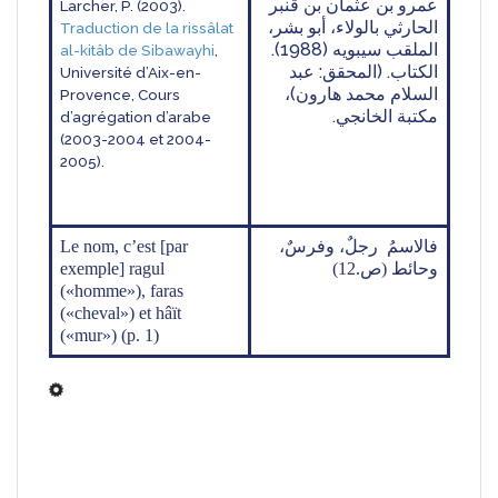
عمرو بن عثمان بن قنبر 
Larcher, P. (2003). 
الحارثي بالولاء، أبو بشر، 
Traduction de la rissâlat 
الملقب سيبويه (1988). 
al-kitâb de Sibawayhi
, 
الكتاب. (المحقق: عبد 
Université d’Aix-en-
السلام محمد هارون)، 
Provence, Cours 
مكتبة الخانجي. 
d’agrégation d’arabe 
(2003-2004 et 2004-
2005). 
Le nom, c’est [par 
فالاسمُ  رجلٌ، وفرسٌ، 
exemple] ragul 
وحائط (ص.12)
(«homme»), faras 
(«cheval») et hâït 
(«mur»)
(p. 1)