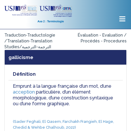
Traduction-Traductologie
Évaluation - Evaluation /
/Translation-Translation
Procédés - Procedures
Studies/الترجمة-الترجمية
gallicisme
Définition
Emprunt à la langue française d’un mot, d’une 
acception
 particulière, d’un élément 
morphologique, d’une construction syntaxique 
ou d’une forme graphique.
(Sader Feghali, El Qasem, Farchakh Frangieh, El Hage, 
Chedid & Wehbe Chalhoub, 2022)