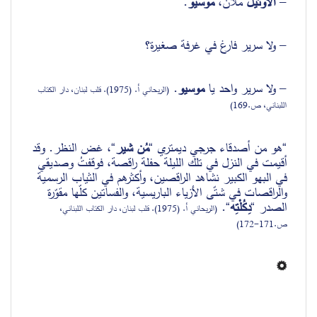
– 
الأوتيل
 ملآن، 
موسيو
.
– ولا سرير فارغ في غرفة صغيرة؟
– ولا سرير واحد يا 
موسيو
. 
(
الريحاني أ. (1975). قلب لبنان، دار الكتاب 
اللبناني، ص.169)
“هو من أصدقاء جرجي ديمتري “
مُن شير
“، غض النظر. وقد 
أقيمت في النزل في تلك الليلة حفلة راقصة، فوقفتُ وصديقي 
في البهو الكبير نشاهد الراقصين، وأكثرهم في الثياب الرسمية 
والراقصات في شتّى الأزياء الباريسية، والفساتين كلّها مقوّرة 
الصدر “
دِكُلْتِه
“. 
(
الريحاني أ. (1975). قلب لبنان، دار الكتاب اللبناني، 
ص.171-172)