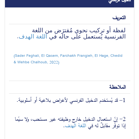
التعريف
لفظة أو تركيب نحوي مُقترَض من اللغة 
الفرنسية يُستعمل على حاله في 
اللغة الهدف
.
(Sader Feghali, El Qasem, Farchakh Frangieh, El Hage, Chedid 
& Wehbe Chalhoub, 2022)
الملاحظة
1
–
 قد يُستخدم الدخيل الفرنسي لأغراض بلاغية أو أسلوبية.
2- إنّ استعمال الدخيل خارج وظيفته غير مستحب، ولا سيّما 
إذا توفّر مقابلٌ له في 
اللغة الهدف
.