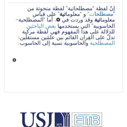
إنّ لفظة “مصطلحاتية” لفظة منحوتة من 
” على قياس 
تية
” و “معلوما
ت
مصطلحا
“
أما “المصطلحية-
. 
وقد وردت في 
تية 
معلوما
الحاسوبية” التي يستخدمها 
بعض الباحثين
للدلالة على هذا المفهوم فهي لفظة مركبة 
تدلّ على القِران القائم بين علمَين مستقلَين: 
المصطلحية
 والحاسوبية نسبة إلى الحاسوب. 