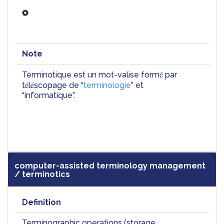
Note
é
Terminotique est un mot-valise form
 par 
é
é
t
l
scopage de “
terminologie
” et 
“informatique”.  
computer-assisted terminology management
/ terminotics
Definition
Terminographic operations (storage, 