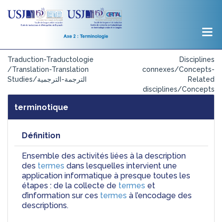
Traduction-Traductologie
Disciplines
/Translation-Translation
connexes/Concepts-
Studies/الترجمة-الترجمية
Related
disciplines/Concepts
terminotique
Définition
Ensemble des activités liées à la description 
des 
termes
 dans lesquelles intervient une 
application informatique à presque toutes les 
étapes : de la collecte de 
termes
 et 
d’information sur ces 
termes
 à l’encodage des 
descriptions.