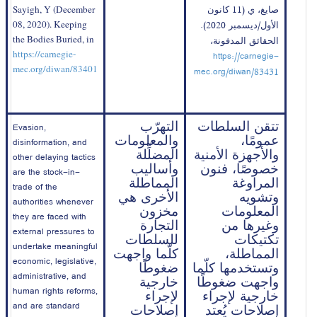
صايغ، ي (11 كانون 
Sayigh, Y (December 
الأول/ديسمبر 2020). 
08, 2020). Keeping 
الحقائق المدفونة، 
the Bodies Buried, in 
https://carnegie-
https://carnegie-
mec.org/diwan/83401
mec.org/diwan/83431
تتقن السلطات 
التهرّب 
Evasion, 
عمومًا، 
والمعلومات 
disinformation, and 
والأجهزة الأمنية 
المضلِّلة 
other delaying tactics 
خصوصًا، فنون 
وأساليب 
are the stock-in-
المراوغة 
المماطلة 
trade of the 
وتشويه 
الأخرى هي 
authorities whenever 
المعلومات 
مخزون 
they are faced with 
وغيرها من 
التجارة 
external pressures to 
تكتيكات 
للسلطات 
undertake meaningful 
المماطلة، 
كلّما واجهت 
economic, legislative, 
وتستخدمها كلّما 
ضغوطًا 
administrative, and 
واجهت ضغوطًا 
خارجية 
human rights reforms, 
خارجية لإجراء 
لإجراء 
and are standard 
إصلاحات يُعتد 
إصلاحات 