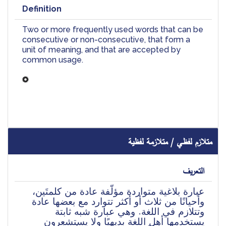
Definition
Two or more frequently used words that can be 
consecutive or non-consecutive, that form a 
unit of meaning, and that are accepted by 
common usage.
متلازم لفظي / متلازمة لفظية
التعريف
عبارة بلاغية متواردة مؤلّفة عادة من كلمتَين، 
وأحيانًا من ثلاث أو أكثر تتوارد مع بعضها عادة 
وتتلازم في اللغة. وهي عبارة شبه ثابتة 
يستخدمها أهل اللغة بديهيًا ولا يستشعرون 