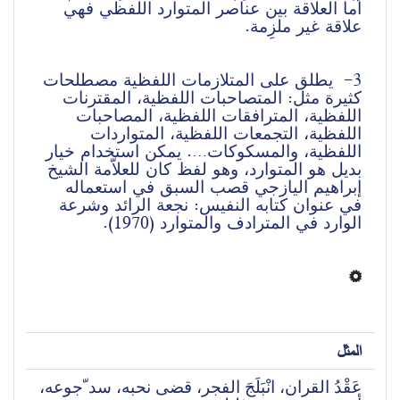
أما العلاقة بين عناصر المتوارد اللفظي فهي 
علاقة غير ملزِمة.
3-  يطلق على المتلازمات اللفظية مصطلحات 
كثيرة مثل: المتصاحبات اللفظية، المقترنات 
اللفظية، المترافقات اللفظية، المصاحبات 
اللفظية، التجمعات اللفظية، المتواردات 
اللفظية، والمسكوكات…. 
يمكن استخدام خيار 
بديل هو المتوارد، وهو لفظ كان للعلاّمة الشيخ 
إبراهيم اليازجي قصب السبق في استعماله 
في عنوان كتابه النفيس: نجعة الرائد وشرعة 
الوارد في المترادف والمتوارد (1970).
المثل
عَقْدُ القران، انْبَلَجَ الفجر، قضى نحبه، سد ّجوعه، 