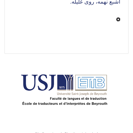
أشبع نهمه، روى غليله.