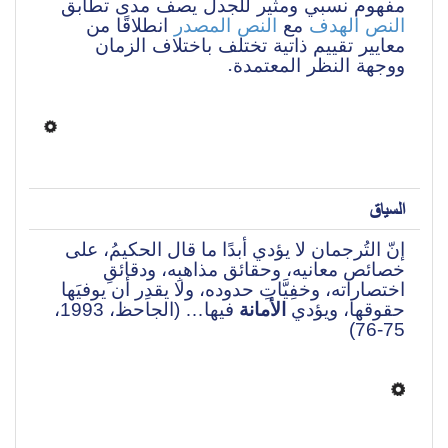
مفهوم نسبي ومثير للجدل يصف مدى تطابق 
النص الهدف
 مع 
النص المصدر
 انطلاقًا من 
معايير تقييم ذاتية تختلف باختلاف الزمان 
ووجهة النظر المعتمدة. 
السياق
إنّ التُرجمان لا يؤدي أبدًا ما قال الحكيمُ، على 
خصائص معانيه، وحقائق مذاهبِه، ودقائقِ 
اختصاراته، وخفِيَّاتِ حدوده، ولا يقدِر أن يوفيَها 
حقوقها، ويؤدي 
الأمانة
 فيها… (الجاحظ، 1993، 
75-76)