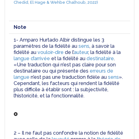
Chedid, El Hage & Wehbe Chalhoub, 2022)
Note
1- Amparo Hurtado Albir distingue les 3 
paramètres de la fidélité au 
sens
, à savoir la 
fidélité au 
vouloir-dire
 de l’
auteur
, la fidélité à la 
langue d’arrivée
 et la fidélité au 
destinataire
. 
«Une traduction qui n’est pas claire pour son 
destinataire ou qui présente des 
erreurs de 
langue
 n’est pas une traduction fidèle au 
sens
». 
Cependant, les facteurs qui rendent la fidélité 
plus difficile à établir sont : la subjectivité, 
l’historicité, et la fonctionnalité.
2 – Il ne faut pas confondre la notion de fidélité 