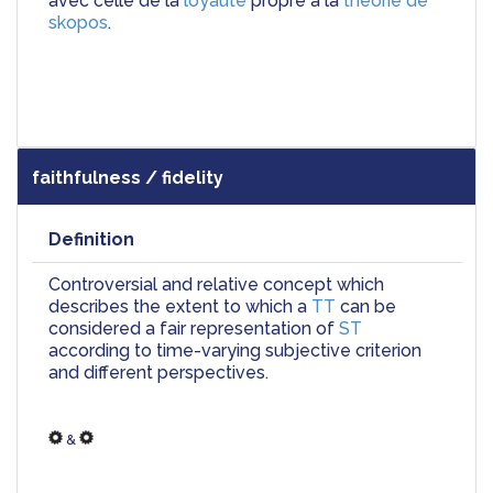
avec celle de la 
loyauté
 propre à la 
théorie de 
skopos
. 
faithfulness / fidelity
Definition
Controversial and relative concept which 
describes the extent to which a 
TT
 can be 
considered a fair representation of 
ST
according to time-varying subjective criterion 
and different perspectives.
 & 