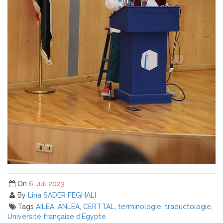
On
6 Juil 2023
By
Lina SADER FEGHALI
Tags
AILEA
,
ANLEA
,
CERTTAL
,
terminologie
,
traductologie
,
Université française d’Égypte