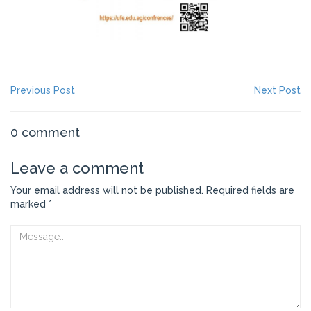
NAVIGATION
Previous
Ne
Previous Post
Next Post
post:
po
DE
L’ARTICLE
0 comment
Leave a comment
Your email address will not be published.
Required fields are
marked
*