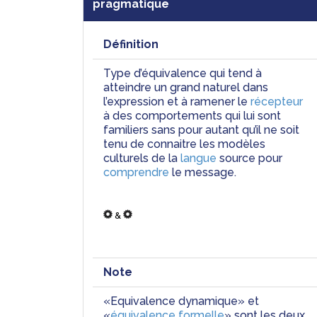
pragmatique
Définition
Type d’équivalence qui tend à 
atteindre un grand naturel dans 
l’expression et à ramener le 
récepteur
à des comportements qui lui sont 
familiers sans
 pour autant qu’il ne soit 
tenu de connaitre les modèles 
culturels de la 
langue 
source pour
comprendre
 le message.
 & 
Note
«Equivalence dynamique» et 
«
équivalence formelle
» sont les deux 