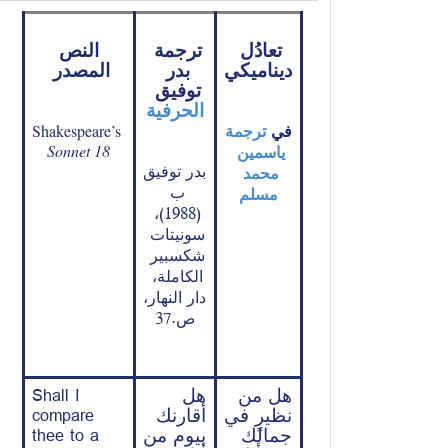
تعادُل 
ترجمة 
 النص 
ديناميكي
بدر 
المصدر 
توفيق
الحرفية
في 
ترجمة 
Shakespeare’s 
ياسمين 
Sonnet 18
بدر توفيق 
محمد 
ب 
مسلم
(1988)، 
سونيتات 
شكسبير 
الكاملة، 
دار النهار، 
ص.37
Shall I 
هل 
هل من 
compare 
أقارنك 
نظيرٍ في 
thee to a 
بيوم من 
جمالك 