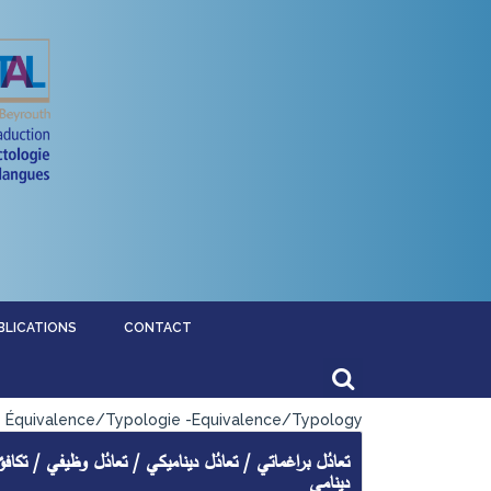
BLICATIONS
CONTACT
Équivalence/Typologie -Equivalence/Typology
تعادُل براغماتي / تعادُل ديناميكي / تعادُل وظيفي / تكافؤ
دينامي