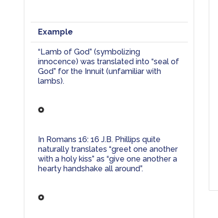
Example
“Lamb of 
God”
 (
symbolizing
innocence) 
was
translated
into
 “
s
eal
 of 
God
” 
for the 
Innuit
 (
unfamiliar
with
lambs
)
. 
In
 Romans 16: 16 
J.B. Phillips
 quite 
naturally translates “greet one another 
with a holy kiss” as “give one another a 
hearty handshake all around”. 