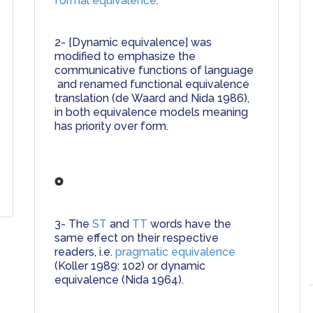
formal equivalence
.
2- [Dynamic equivalence] was 
modified to emphasize the 
communicative functions of language 
 and renamed functional equivalence 
translation (de Waard and Nida 1986), 
in both equivalence models meaning 
has priority over form.                                 
3- 
The 
ST
 and 
TT
 words have the 
same effect on their respective 
readers, 
i.e.
pragmatic equivalence
(Koller 1989: 102) or 
dynamic 
equivalence
 (Nida 1964). 