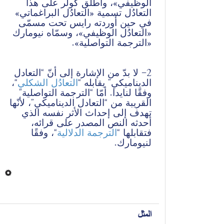
الوظيفي»، وأطلق كولر على هذا 
التعادُل تسمية «التعادُل البراغماتي» 
في حين أوردته رايس تحت مسمّى 
«التعادُل الوظيفي»، وسمّاه نيومارك 
«الترجمة التواصلية».
2- لا بدّ من الإشارة إلى أنّ “التعادل 
“، 
التعادُل الشكلي
الديناميكي” يقابله “
وفقًا لنايدا. أمّا “الترجمة التواصلية” 
القريبة من “التعادل الديناميكي”، لأنّها 
تهدف إلى إحداث الأثر نفسه الذي 
أحدثه النص المصدر على قرائه، 
فتقابلها “
الترجمة الدلالية
“، وفقًا 
لنيومارك.
المثل