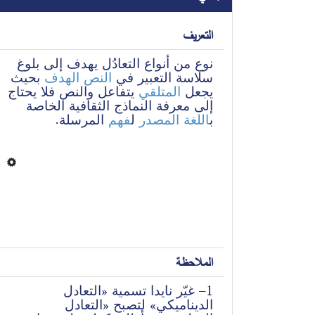
التعريف
نوع من أنواع التعادُل يهدف إلى بلوغ 
سلاسة التعبير في 
النص الهدف
 بحيث 
يجعل 
المتلقي
 يتفاعل والنص فلا يحتاج 
إلى معرفة النماذج الثقافية الخاصة 
ب
اللغة المصدر
 ل
فهم
 المرسلة.
الملاحظة
– غيّر نايدا تسمية «التعادل 
1
الديناميكي» لتصبح «التعادل 