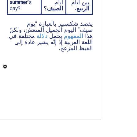
summer
’s 
أيام 
بين أيام 
day?
؟
الصيف
الربيع.
يقصد
شكسبير
 بالعبارة “
يوم
ولكنّ
، 
المنعش
الجميل
اليوم
صيف”
هذا
المفهوم
يحمل
دلالة
مختلفة
في
اللغة 
العربية
إذ
 إنّه 
يشير 
عادة
إلى
.
المزعج
القيظ 