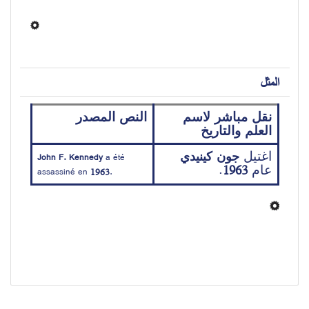
المثل
نقل مباشر لاسم 
النص المصدر
العلم والتاريخ
اغتيل 
جون كينيدي
John F. Kennedy
 a été 
عام 
.
1963
assassiné en 
1963
.