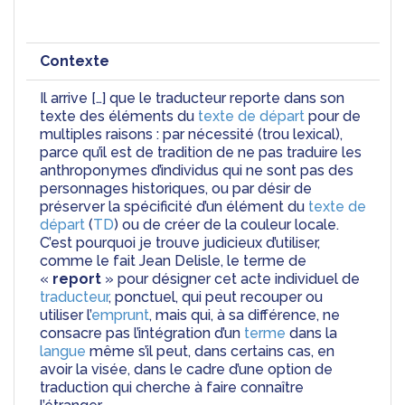
Contexte
Il arrive […] que le traducteur reporte dans son 
texte des éléments du 
texte de départ
 pour de 
multiples raisons : par nécessité (trou lexical), 
parce qu’il est de tradition de ne pas traduire les 
anthroponymes d’individus qui ne sont pas des 
personnages historiques, ou par désir de 
préserver la spécificité d’un élément du 
texte de 
départ
 (
TD
) ou de créer de la couleur locale. 
C’est pourquoi je trouve judicieux d’utiliser, 
comme le fait Jean Delisle, le terme de 
« 
report 
» pour désigner cet acte individuel de 
traducteur
, ponctuel, qui peut recouper ou 
utiliser l’
emprunt
, mais qui, à sa différence, ne 
consacre pas l’intégration d’un 
terme
 dans la 
langue
 même s’il peut, dans certains cas, en 
avoir la visée, dans le cadre d’une option de 
traduction qui cherche à faire connaître 