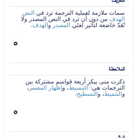
التعريف
سمات ملازمة لعملية الترجمة ترد في 
النص 
الهدف
 من دون أن ترد في النص المصدر ولا 
.
الهدف
 و
المصدر
تُعَدّ خاضعة لتأثير لغتَي 
الملاحظة
ذكرت منى بيكر أربعة قواسم مشتركة بين 
، 
إظهار المضمر
، و
التبسيط
الترجمات هي: 
.
التسطيح
، و
التنميط
و
المثل