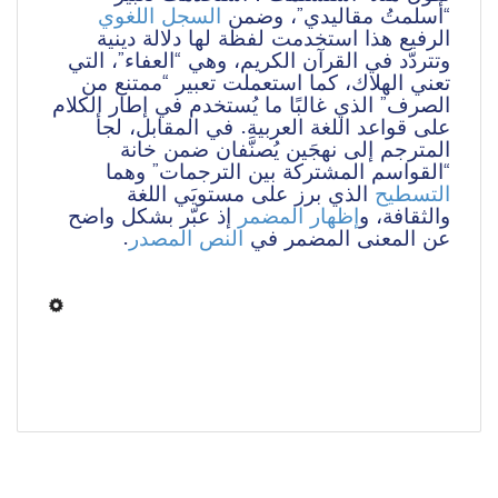
“أسلمتُ مقاليدي”، وضمن 
السجل اللغوي
الرفيع هذا استخدمت لفظة لها دلالة دينية 
وتتردّد في القرآن الكريم، وهي “العفاء”، التي 
تعني الهلاك، كما استعملت تعبير “ممتنع من 
الصرف” الذي غالبًا ما يُستخدم في إطار الكلام 
على قواعد اللغة العربية. في المقابل، لجأ 
المترجم إلى نهجَين يُصنَّفان ضمن خانة 
“القواسم المشتركة بين الترجمات” وهما 
التسطيح
 الذي برز على مستويَي اللغة 
والثقافة، و
إظهار المضمر
 إذ عبّر بشكل واضح 
.
النص المصدر
عن المعنى المضمر في 