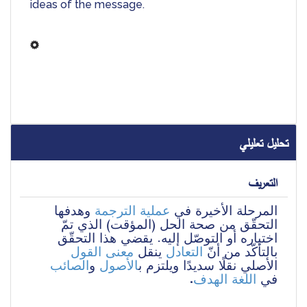
ideas of the message.
تحليل تعليلي
التعريف
المرحلة الأخيرة في 
عملية الترجمة
 وهدفها 
التحقّق من صحة الحل (المؤقت) الذي تمّ 
اختياره أو التوصّل إليه. يقضي هذا التحقّق 
بالتأكّد من أنّ 
التعادل
 ينقل 
معنى
القول
الأصلي نقلًا سديدًا ويلتزم ب
الأصول
 و
الصائب
.
اللغة الهدف
في 