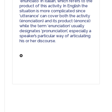
‘enunciato ‘in Italian, which refers to the 
product of this activity. In English the 
situation is more complicated since 
‘utterance’ can cover both the activity 
(énonciation) and its product (énoncé) 
while the term ‘enunciation’ usually 
designates ‘pronunciation’, especially a 
speaker’s particular way of articulating 
his or her discourse. 