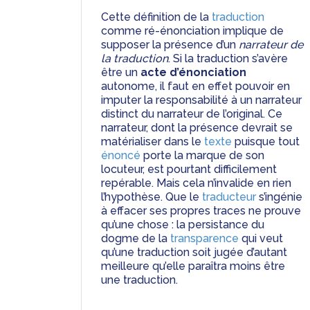
Cette définition de la 
traduction
comme ré-énonciation implique de 
supposer la présence d’un 
narrateur de 
la traduction
. Si la traduction s’avère 
être un 
acte d’énonciation
autonome, il faut en effet pouvoir en 
imputer la responsabilité à un narrateur 
distinct du narrateur de l’original. Ce 
narrateur, dont la présence devrait se 
matérialiser dans le 
texte
 puisque tout 
énoncé
 porte la marque de son 
locuteur, est pourtant difficilement 
repérable. Mais cela n’invalide en rien 
l’hypothèse. Que le 
traducteur
 s’ingénie 
à effacer ses propres traces ne prouve 
qu’une chose : la persistance du 
dogme de la 
transparence
 qui veut 
qu’une traduction soit jugée d’autant 
meilleure qu’elle paraîtra moins être 
une traduction.