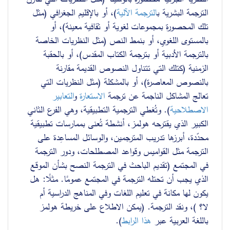
الترجمة البشرية ب
الترجمة الآلية
)، أو بالإقليم الجغرافي (مثل 
تلك المحصورة بمجموعات لغوية أو ثقافية معينة)، أو 
بالمستوى اللغوي، أو بنمط النص (مثل النظريات الخاصة 
بالترجمة الأدبية أو بترجمة الكتاب المقدس)، أو بالحقبة 
الزمنية (كتلك التي تتناول النصوص القديمة مقارنة 
بالنصوص المعاصرة)، أو بالمشكلة (مثل النظريات التي 
تعالج المشاكل الناجمة عن ترجمة 
الاستعارة
 و
التعابير 
 وتُغطي الترجمية التطبيقية، وهي الفرع الثاني 
).
الاصطلاحية
الكبير الذي يقترحه هولمز، أنشطة تُعنى بممارسات تطبيقية 
محدّدة، أبرزها تدريب المترجمين، والوسائل المساعِدة على 
الترجمة مثل القواميس وقواعد المصطلحات، ودور الترجمة  
في المجتمع (تقديم الباحث في الترجمة النصح بشأن الموقع 
الذي يجب أن تحتله الترجمة في المجتمع عمومًا. مثلًا: هل 
يكون لها مكانة في تعليم اللغات وفي المناهج الدراسية 
أم 
لا؟
)، ونقد الترجمة. (يمكن الاطلاع على خريطة هولمز 
). 
هذا الرابط
باللغة العربية عبر 