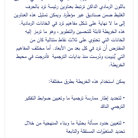
باللون الرمادي الداكن ترتبط بعناوين رئيسة ترِد بالحرف 
الغليظ ضمن صناديق غير مؤطّرة. وي
مكن تمثيل هذه العناوين 
. 
إلى ما لا نهاية على شكل مفاهيم ترد في الخانات الرمادية
هذه الخريطة قابلة للتحسين والتطوير، وهو ما ترمز إليه 
الخانات التي تحتوي على ثلاث نقاط متتالية كان من 
المفترض أن ترد في كل بعد من الأبعاد. أما مختلف المفاهيم 
التي 
 ودُرست منذ بدايات الترجمية  فأدرجت في محيط 
بُنيت
الخريطة.
يمكن استخدام هذه الخريطة بطرق مختلفة:
 لتحديد إطار ممارسة ترجمية ما وتعيين ضوابط التفكير 
•
الترجمي الناقد
• لتعيين حدود مسألة بحثية ما وبناء المنهجية من خلال 
تحديد المتغيّرات المستقلة والتابعة