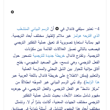
4- تعتبر سيلفي فاندال في 
 أنّ 
الرسم البياني المتشعّب 
الذي اقترحه هولمز
 غير ملائم لإظهار مختلف أبعاد الترجمية. 
فهو بمثابة استعارة تصويرية قد تعيق عملية التفكير الترجمي 
فيصعب بالتالي تصوّر العلاقات القائمة بين مكوّنات 
الترجمية. وتقترح فاندال 
خريطة جديدة للترجمية
 تتمحور حول 
الفعل الترجمي، وهي تسمح، على الصعيد المفهومي، بفتح 
آفاق مؤاتية للحوار بين الشق البحثي والممارسة العملية 
والتعليم (يمكن الاطلاع على خريطة فاندال باللغة العربية عبر 
هذا الرابط
). وقد بُني الرسم البياني غير الموجّه انطلاقًا من 
، 
“مركز ناشط” هو الفعل الترجمي. والفعل الترجمي، في جوهره
مفهوم شامل متعدد الأبعاد، بحيث تشمل عملية التفكير 
الترجمي مختلف الجهات المعنية، أكانت بشرًا أم لا. وتتمثل 
مختلف أبعاد هذا المفهوم الشامل في أسئلة مُدوّنة في صناديق 