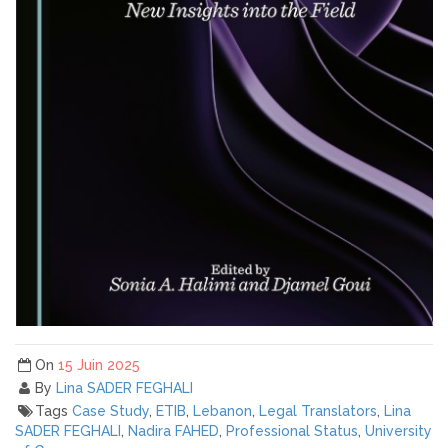
On
15 Juin 2025
By
Lina SADER FEGHALI
Tags
Case Study
,
ETIB
,
Lebanon
,
Legal Translators
,
Lina
SADER FEGHALI
,
Nadira FAHED
,
Professional Status
,
University