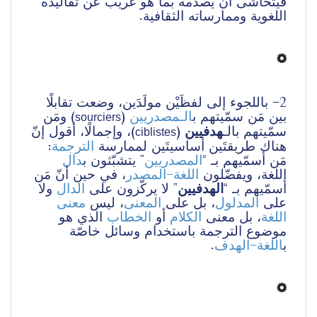
فيتحاشى أن يصدمه بما هو غريب عن تقاليده 
اللغوية وممارساته الثقافية.
2- باللجوء إلى لفظَيْن مولَدَين، وضعت تقابلًا 
) ومَن 
 (
الـمصدريين
بين مَن سمّيتهم ب
sourciers
)، وإجمالًا، أقول إنّ 
 (
هدفيين
سمّيتهم بالـ
ciblistes
: 
الترجمة
هناك طريقتَين أساسيتَين لممارسة 
مَن أسمّيهم بـ “
المصدريين
” يتشبّثون ب
دال
اللغة، ويفضّلون 
اللغة-المصدر
، في حين أنّ مَن 
أسمّيهم بـ “
الهدفيين
” لا يركّزون على 
الدال
 ولا 
على 
المدلول
، بل على 
المعنى
، ليس 
معنى
اللغة
، بل معنى 
الكلام
 أو 
الخطاب
 الذي هو 
موضوع الترجمة باستخدام وسائل خاصّة 
.
اللغة-الهدف
ب