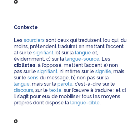
Contexte
Les 
sourciers
 sont ceux qui traduisent (ou qui, du 
moins, prétendent traduire) en mettant l’accent 
a) sur le 
signifiant
, b) sur la 
langue
 et, 
évidemment, c) sur la 
langue-source
. Les 
ciblistes
, à l’opposé, mettent l’accent a) non 
pas sur le 
signifiant
, ni même sur le 
signifié
, mais 
sur le
 sens
 du message, b) non pas sur la 
langue
, mais sur la 
parole
, c’est-à-dire sur le 
discours
, sur le
 texte
, sur l’œuvre à traduire ; et c) 
il s’agit pour eux de mobiliser tous les moyens 
propres dont dispose la 
langue-cible
.