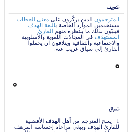
التعريف
المترجمون
 الذين يركّزون على 
معنى
الخطاب
مستخدمين الموارد الخاصة ب
اللغة الهدف
فيلبّون بذلك ما ينتظره منهم 
القارئ 
المستهدَف
 في المجالات اللغوية والأسلوبية 
والاجتماعية والثقافية ويتلافون أن يحملوا 
القارئ إلى سياق غريب عنه.
السياق
1- يمنح المترجم من
 أهل الهدف
 الأفضلية 
للقارئ الهدف ويبغي مراعاة إحساسه المرهف 