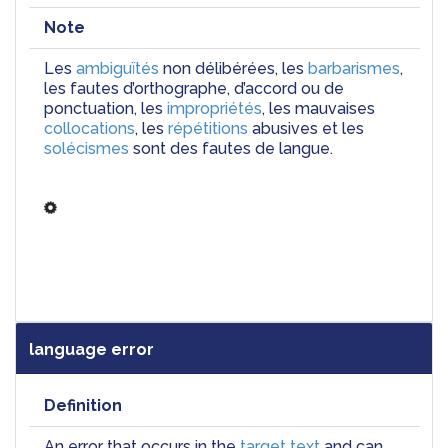
Note
Les 
ambiguïtés
 non délibérées, les 
barbarismes
, 
les fautes d’orthographe, d’accord ou de 
ponctuation, les 
impropriétés
, les mauvaises 
collocations
, les 
répétitions
 abusives et les 
solécismes
 sont des fautes de langue.
language error
Definition
An error that occurs in the 
target text
 and can 