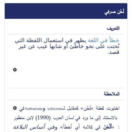
لَحْن صرفي
التعريف
خطأ في اللغة
 يظهر في استعمال اللفظة التي 
نُحتت على نحو خاطئ أو شابها عيب عن غير 
قصد.
الملاحظة
اختيرت لفظة 
لَحْن
كمقابل لـ
في 
 و
»
«
barbarisme 
solécisme
 بالاستناد إلى ما ورد في 
لسان العرب
 (1990) لابن منظور 
في كلامه أي أخطأ
ألْحَنَ 
: 
أساس البلاغة
» وفي 
«