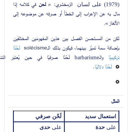
الزمخشري: 
 لحن 
في كلامه إذا 
«
(1979) على لسان 
مال به عن الإعراب إلى الخطأ أو صرفه عن موضوعه إلى 
الألغاز
». 
لكن من المستحسن الفصل بين هذين المفهومَين المختلفَين 
لَحْنًا 
solécisme
بإضافة سمة تميّز بينهما، فيكون بذلك الــ
تركيبيًا
 والـ
 لَحْنًا صرفيًا 
في حين يُ
عتبَر الت 
barbarisme
.
لَحْنًا دلاليًا
المثل
لَحْن صرفي 
استعمال سديد
على 
حدة
على 
حدى 