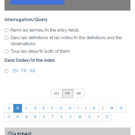
Interrogation/Query
Parmi les termes/In the entry fields
Dans les définitions et les notes/In the definitions and the
observations
Tous les deux/In both of them
Dans l’index/In the index
_
EN
_
FR
_
AR
EN
FR
AR
A
B
C
D
E
F
G
H
I
J
K
L
M
N
O
P
Q
R
S
T
U
V
W
X
Y
Z
[4 fiches]