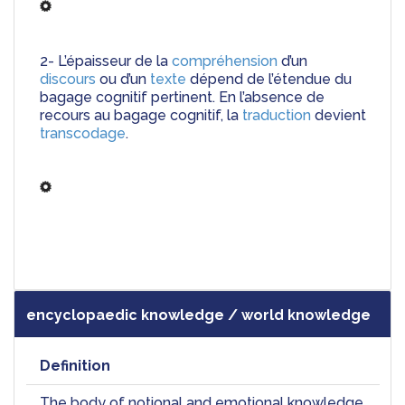
2- L’épaisseur de la 
compréhension
 d’un 
discours
 ou d’un 
texte
 dépend de l’étendue du 
bagage cognitif pertinent. En l’absence de 
recours au bagage cognitif, la 
traduction
 devient 
transcodage
.
encyclopaedic knowledge / world knowledge
Definition
The body of notional and emotional knowledge 