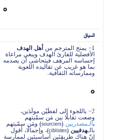
السياق
1- يمنح المترجم من
 أهل الهدف
الأفضلية للقارئ الهدف ويبغي مراعاة 
إحساسه المرهف فيتحاشى أن يصدمه 
بما هو غريب عن تقاليده اللغوية 
وممارساته الثقافية.
2- باللجوء إلى لفظَيْن مولَدَين، 
وضعت تقابلًا بين مَن سمّيتهم 
) ومَن سمّيتهم 
 (
الـمصدريين
ب
sourciers
)، وإجمالًا، أقول 
 (
هدفيين
بالـ
ciblistes
إنّ هناك طريقتَين أساسيتَين لممارسة 