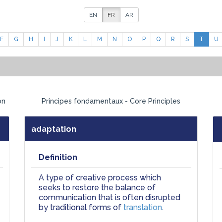
EN
FR
AR
F
G
H
I
J
K
L
M
N
O
P
Q
R
S
T
U
on
Principes fondamentaux - Core Principles
adaptation
Definition
A type of creative process which 
seeks to restore the balance of 
communication that is often disrupted 
by traditional forms of 
translation
.