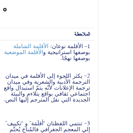
الملاحظة
الأقلمة الشاملة
 الأقلمة نوعان: 
1
–
بوصفها استراتيجية و
الأقلمة الموضعية
بوصفها نهجًا. 
2- يكثر اللجوء إلى الأقلمة في ميدان 
الترجمة الأدبية والشعرية وفي ميدان 
ترجمة الإعلانات لأنّه يتمّ استبدال واقع 
اجتماعي ثقافي بواقع يتلاءم والبيئة 
الجديدة التي نقل المترجم إليها النص.
3- تنتمي اللفظتان “أقلَمَة” و “تكييف” 
إلى المعجم الجغرافي فالمُناخ يُحتّم 