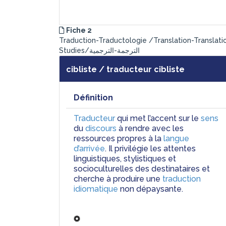
Fiche 2
Traduction-Traductologie /Translation-Translati
Studies/الترجمة-الترجمية
cibliste / traducteur cibliste
Définition
Traducteur
 qui met l’accent sur le 
sens
du 
discours
 à rendre avec les 
ressources propres à la 
langue 
d’arrivée
. Il privilégie les attentes 
linguistiques, stylistiques et 
socioculturelles des destinataires et 
cherche à produire une 
traduction 
idiomatique
 non dépaysante.