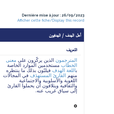
Dernière mise à jour : 26/09/2023
Afficher cette fiche/Display this record
أهل الهدف / الهدفيون
التعريف
المترجمون
 الذين يركّزون على 
معنى
الخطاب
 مستخدمين الموارد الخاصة 
ب
اللغة الهدف
 فيلبّون بذلك ما ينتظره 
منهم 
القارئ المستهدَف
 في المجالات 
اللغوية والأسلوبية والاجتماعية 
والثقافية ويتلافون أن يحملوا القارئ 
إلى سياق غريب عنه.