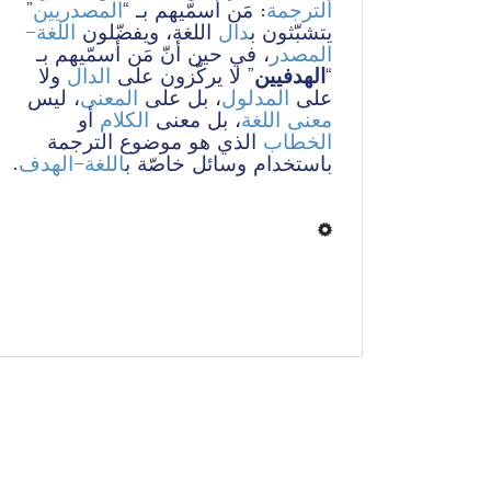
” 
المصدريين
: مَن أسمّيهم بـ “
الترجمة
يتشبّثون ب
دال
 اللغة، ويفضّلون 
اللغة-
المصدر
، في حين أنّ مَن أسمّيهم بـ 
 ولا 
الدال
” لا يركّزون على 
الهدفيين
“
على 
المدلول
، بل على 
المعنى
، ليس 
معنى
اللغة
، بل معنى 
الكلام
 أو 
الخطاب
 الذي هو موضوع الترجمة 
.
اللغة-الهدف
باستخدام وسائل خاصّة ب