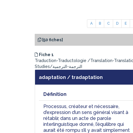
A
B
C
D
E
[50 fiches]
Fiche 1
Traduction-Traductologie /Translation-Translati
Studies/الترجمة-الترجمية
adaptation / tradaptation
Définition
Processus, créateur et nécessaire, 
d’expression d’un sens général visant à 
rétablir, dans un acte de parole 
interlinguistique donné, l’équilibre qui 
aurait été rompu s’il y avait simplement 